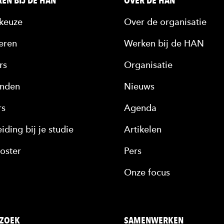
EN BIJ DE HAN
OVER DE HAN
keuze
Over de organisatie
eren
Werken bij de HAN
rs
Organisatie
nden
Nieuws
rs
Agenda
iding bij je studie
Artikelen
oster
Pers
Onze focus
ZOEK
SAMENWERKEN