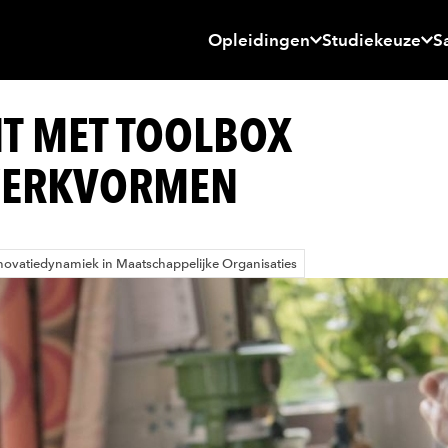
Opleidingen
Studiekeuze
S
T MET TOOLBOX
 WERKVORMEN
novatiedynamiek in Maatschappelijke Organisaties