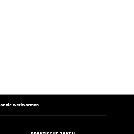
rl
sionele werkvormen