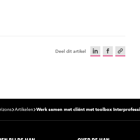
LinkedIn
Facebook
Kopieer u
Deel dit artikel
rizons
Artikelen
Werk samen met cliënt met toolbox Interprofes