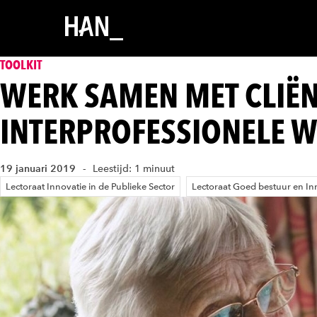
TOOLKIT
WERK SAMEN MET CLIËN
INTERPROFESSIONELE
19 januari 2019
Leestijd: 1 minuut
Lectoraat Innovatie in de Publieke Sector
Lectoraat Goed bestuur en In