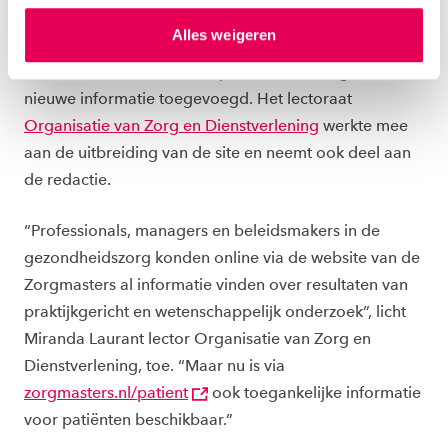
PATIËNTEN
hierover meer in ons
privacystatement
en
Alles weigeren
ons
cookiestatement
. Via ‘Zelf instellen’ kun je ook zelf
Om patiënten goed te informeren over verschillende
instellen welke cookies we plaatsen. Je kunt je
taken van de PA en VS, is op de website zorgmasters.nl
toestemming altijd wijzigen of intrekken via
nieuwe informatie toegevoegd. Het lectoraat
ons
cookiestatement
.
Organisatie van Zorg en Dienstverlening
werkte mee
aan de uitbreiding van de site en neemt ook deel aan
de redactie.
“Professionals, managers en beleidsmakers in de
gezondheidszorg konden online via de website van de
Zorgmasters al informatie vinden over resultaten van
praktijkgericht en wetenschappelijk onderzoek”, licht
Miranda Laurant lector Organisatie van Zorg en
Dienstverlening, toe. “Maar nu is via
zorgmasters.nl/patient
ook toegankelijke informatie
voor patiënten beschikbaar.”