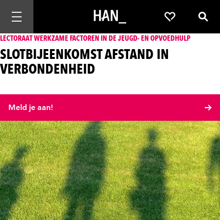
Mobiele navigatie openen
Favorieten
Zoek
LECTORAAT WERKZAME FACTOREN IN DE JEUGD- EN OPVOEDHULP
SLOTBIJEENKOMST AFSTAND IN
VERBONDENHEID
Meld je aan!