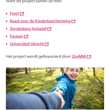
voert dit project samen uit met:
Fiom
Raad voor de Kinderbescherming
Zorgbelang Inclusief
Pactum
Universiteit Utrecht
Het project wordt gefinancierd door
ZonMW
.