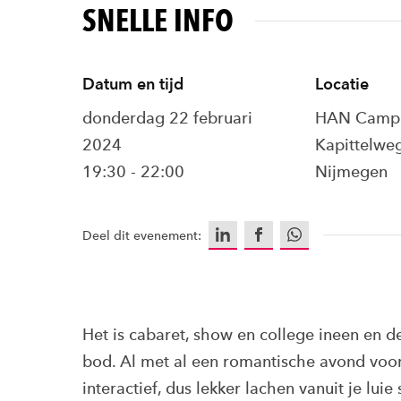
SNELLE INFO
Datum en tijd
Locatie
donderdag 22 februari
HAN Campu
2024
Kapittelwe
19:30 - 22:00
Nijmegen
LinkedIn
Facebook
WhatsApp
Deel dit evenement:
Het is cabaret, show en college ineen en de
bod. Al met al een romantische avond voor s
interactief, dus lekker lachen vanuit je lui