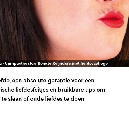
a
Campustheater: Renate Reijnders met liefdescollege
efde, een absolute garantie voor een
ische liefdesfeitjes en bruikbare tips om
 te slaan of oude liefdes te doen