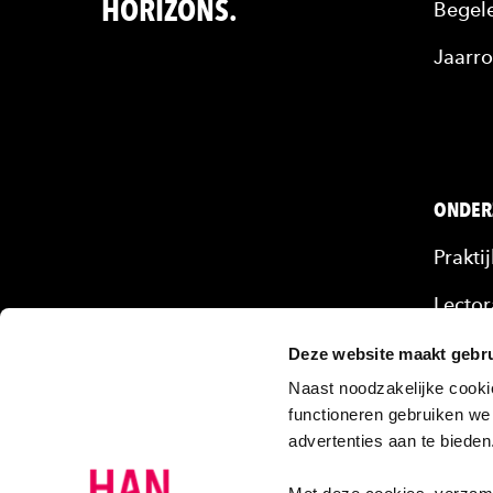
HORIZONS.
Begele
Jaarro
ONDER
Prakti
Lector
Mense
Deze website maakt gebru
Naast noodzakelijke cooki
Onze 
functioneren gebruiken we
advertenties aan te biede
Projec