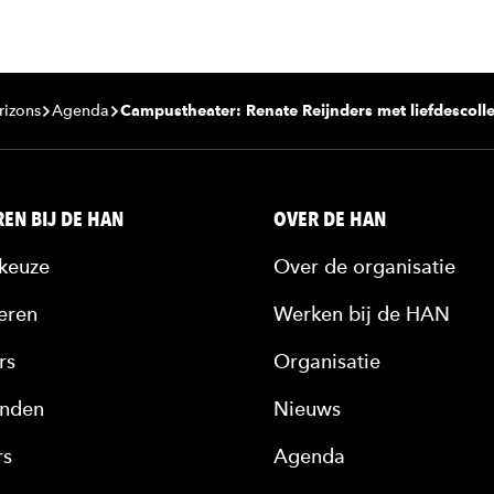
rizons
Agenda
Campustheater: Renate Reijnders met liefdescoll
EN BIJ DE HAN
OVER DE HAN
keuze
Over de organisatie
eren
Werken bij de HAN
rs
Organisatie
nden
Nieuws
rs
Agenda