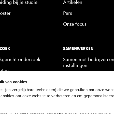
iding bij je studie
Artikelen
oster
Pers
Onze focus
ZOEK
SAMENWERKEN
jkgericht onderzoek
Samen met bedrijven e
instellingen
aten
Stagiairs & afstudeerde
n
ik van cookies
Scholing van medewerk
es (en vergelijkbare technieken) die we gebruiken om onze websi
kennis
 cookies om onze website te verbeteren en om gepersonaliseer
Hulp bij een vraagstuk
n.
ten