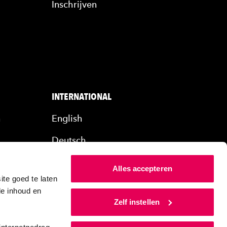
Inschrijven
INTERNATIONAL
n
English
Deutsch
rs
Alles accepteren
ers
te goed te laten
de inhoud en
Zelf instellen