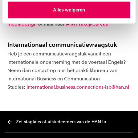
hierover meer in ons
privacystatement
en
Wil je informatie over digitale communicatie en
Alles weigeren
ons
cookiestatement
. Via ‘Zelf instellen’ kun je ook zelf
webdesign? Kijk dan op de pagina over
IT en
instellen welke cookies we plaatsen. Je kunt je
Mediadesign
of mail naar
AIM Praktijkbureau
.
toestemming altijd wijzigen of intrekken via
ons
cookiestatement
.
Internationaal communicatievraagstuk
Heb je een communicatievraagstuk vanuit een
internationale onderneming met de voertaal Engels?
Neem dan contact op met het praktijkbureau van
International Business en Communication
Studies:
international.business.connections-isb@han.nl
Zet stagiairs of afstudeerders van de HAN in