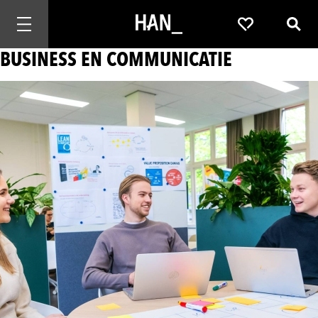
Mobiele navigatie openen
Favorieten
Zoek
BUSINESS EN COMMUNICATIE