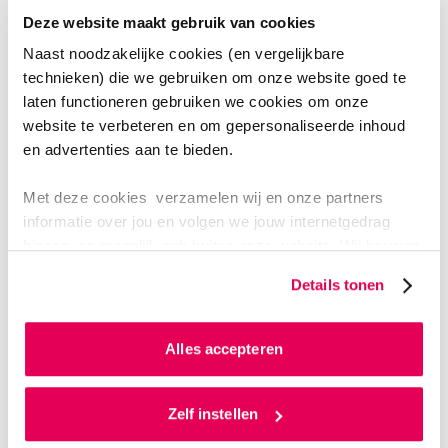
Vraag een account aan
Deze website maakt gebruik van cookies
Naast noodzakelijke cookies (en vergelijkbare
PRAKTIJKBUREAUS
technieken) die we gebruiken om onze website goed te
laten functioneren gebruiken we cookies om onze
NEEM CONTACT MET ONS OP
website te verbeteren en om gepersonaliseerde inhoud
en advertenties aan te bieden.
Heb je vragen over een van de volgende gebieden?
Met deze cookies verzamelen wij en onze partners
Communicatie
informatie over jou en volgen we jouw internetgedrag
Commerciële Economie
binnen, en mogelijk ook buiten onze website. Wij bouwen
Ondernemerschap & Retail Management
zo jouw persoonlijke profiel op. Hiermee passen wij onze
Details tonen
website en communicatie aan op jouw voorkeuren. Ook
Food & Business
kunnen we zo gerichte advertenties laten zien op basis
van jouw internetgedrag.
Neem dan contact op met het Praktijkbureau ABOC:
Alles accepteren
E
Praktijkbureau.ABOC@han.nl
Als je op ‘Alles accepteren’ klikt dan geef je ons
toestemming om cookies voor social media en
Zelf instellen
gepersonaliseerde advertenties te plaatsen. Lees
Digitale communicatie en webdesign