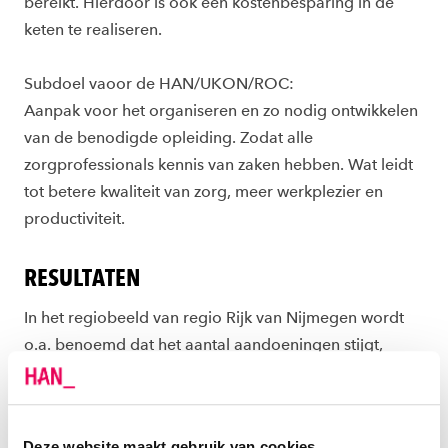
bereikt. Hierdoor is ook een kostenbesparing in de
keten te realiseren.
Subdoel vaoor de HAN/UKON/ROC:
Aanpak voor het organiseren en zo nodig ontwikkelen
van de benodigde opleiding. Zodat alle
zorgprofessionals kennis van zaken hebben. Wat leidt
tot betere kwaliteit van zorg, meer werkplezier en
productiviteit.
RESULTATEN
In het regiobeeld van regio Rijk van Nijmegen wordt
o.a. benoemd dat het aantal aandoeningen stijgt,
waaronder dementie door vergrijzende bevolking. In
2021 heeft bureau Be Bright een risicoanalyse
gemaakt voor ZZG zorggroep. Daaruit blijkt dat tussen
Deze website maakt gebruik van cookies