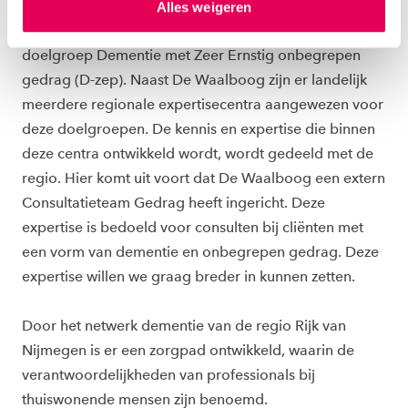
centrum) voor de Gerontopsychiatrie+ (GP+) en een
Alles weigeren
ons
cookiestatement
. Via ‘Zelf instellen’ kun je ook zelf
DEC-functie (doelgroep expertise centrum) voor de
instellen welke cookies we plaatsen. Je kunt je
doelgroep Dementie met Zeer Ernstig onbegrepen
toestemming altijd wijzigen of intrekken via
ons
cookiestatement
.
gedrag (D-zep). Naast De Waalboog zijn er landelijk
meerdere regionale expertisecentra aangewezen voor
deze doelgroepen. De kennis en expertise die binnen
deze centra ontwikkeld wordt, wordt gedeeld met de
regio. Hier komt uit voort dat De Waalboog een extern
Consultatieteam Gedrag heeft ingericht. Deze
expertise is bedoeld voor consulten bij cliënten met
een vorm van dementie en onbegrepen gedrag. Deze
expertise willen we graag breder in kunnen zetten.
Door het netwerk dementie van de regio Rijk van
Nijmegen is er een zorgpad ontwikkeld, waarin de
verantwoordelijkheden van professionals bij
thuiswonende mensen zijn benoemd.