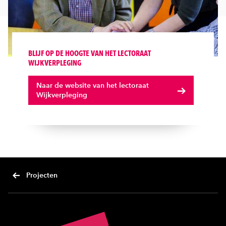
BLIJF OP DE HOOGTE VAN HET LECTORAAT
WIJKVERPLEGING
Naar de website van het lectoraat
Wijkverpleging
Projecten