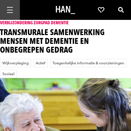
Mobiele navigatie openen
Favorieten
Zoek
VERBIJZONDERING ZORGPAD DEMENTIE
TRANSMURALE SAMENWERKING
MENSEN MET DEMENTIE EN
ONBEGREPEN GEDRAG
Wijkverpleging
Actief
Toegankelijke informatie & voorzieningen
Sociaal