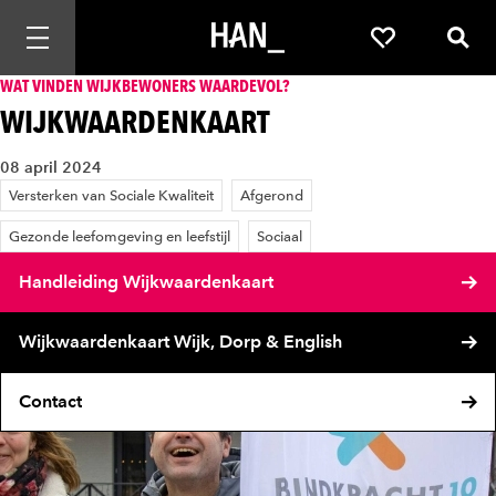
Mobiele navigatie openen
Favorieten
Zoek
WAT VINDEN WIJKBEWONERS WAARDEVOL?
WIJKWAARDENKAART
08 april 2024
Versterken van Sociale Kwaliteit
Afgerond
Gezonde leefomgeving en leefstijl
Sociaal
Handleiding Wijkwaardenkaart
Wijkwaardenkaart Wijk, Dorp & English
Contact