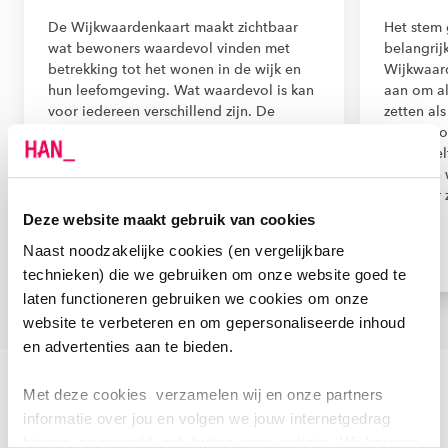
De Wijkwaardenkaart maakt zichtbaar
Het stem 
wat bewoners waardevol vinden met
belangrij
betrekking tot het wonen in de wijk en
Wijkwaar
hun leefomgeving. Wat waardevol is kan
aan om al
voor iedereen verschillend zijn. De
zetten als
Wijkwaardenkaart laat zien welke ideeën
van bewon
en initiatieven waardevol zijn vanuit het
kiezen ze
perspectief van bewoners. En er ontstaat
vertellen
contact met bewoners die daar zelf een
geven er 
rol in willen spelen.
Deze website maakt gebruik van cookies
Naast noodzakelijke cookies (en vergelijkbare
technieken) die we gebruiken om onze website goed te
laten functioneren gebruiken we cookies om onze
website te verbeteren en om gepersonaliseerde inhoud
en advertenties aan te bieden.
Scroll terug
Scroll verd
Met deze cookies verzamelen wij en onze partners
informatie over jou en volgen we jouw internetgedrag
binnen, en mogelijk ook buiten onze website. Wij bouwen