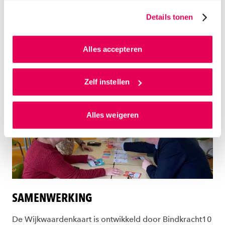
DOWNLOAD DE WIJKWAARDENKAART
zo jouw persoonlijke profiel op. Hiermee passen wij onze
Details tonen
Wijkwaardenkaart wijk (doc)
website en communicatie aan op jouw voorkeuren. Ook
kunnen we zo gerichte advertenties laten zien op basis
Wijkwaardenkaart dorp (doc)
van jouw internetgedrag.
Alles accepteren
Wijkwaardenkaart English (doc)
Handleiding Wijkwaardenkaarten (pdf)
Als je op ‘Alles accepteren’ klikt dan geef je ons
toestemming om cookies voor social media en
Zelf instellen
gepersonaliseerde advertenties te plaatsen. Lees
hierover meer in ons
privacystatement
en
Alles weigeren
ons
cookiestatement
. Via ‘Zelf instellen’ kun je ook zelf
instellen welke cookies we plaatsen. Je kunt je
toestemming altijd wijzigen of intrekken via
ons
cookiestatement
.
SAMENWERKING
De Wijkwaardenkaart is ontwikkeld door Bindkracht10