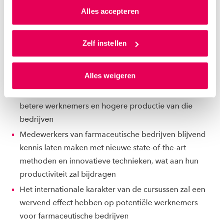
Na afloop van het project zijn er 8 cursussen op
van jouw internetgedrag.
Alles accepteren
HBO/WO-niveau ontwikkeld op het gebied van Early
Drug Discovery, die nauw aansluiten bij de behoeften
Als je op ‘Alles accepteren’ klikt dan geef je ons
van het bedrijfsleven. De impact hiervan bestaat onder
toestemming om cookies voor social media en
Zelf instellen
meer uit:
gepersonaliseerde advertenties te plaatsen. Lees
hierover meer in ons
privacystatement
en
Alles weigeren
ons
cookiestatement
. Via ‘Zelf instellen’ kun je ook zelf
In-huis kunnen opleiden dan wel bijscholen van
instellen welke cookies we plaatsen. Je kunt je
werknemers van farmaceutische bedrijven leidt tot
toestemming altijd wijzigen of intrekken via
betere werknemers en hogere productie van die
ons
cookiestatement
.
bedrijven
Medewerkers van farmaceutische bedrijven blijvend
kennis laten maken met nieuwe state-of-the-art
methoden en innovatieve technieken, wat aan hun
productiviteit zal bijdragen
Het internationale karakter van de cursussen zal een
wervend effect hebben op potentiële werknemers
voor farmaceutische bedrijven