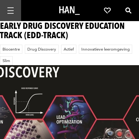
Mobiele navigatie openen
Favorieten
Zoek
EARLY DRUG DISCOVERY EDUCATION
TRACK (EDD-TRACK)
Biocentre
Drug Discovery
Actief
Innovatieve leeromgeving
Slim