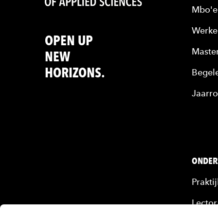
Mbo'e
Werke
OPEN UP
Maste
NEW
HORIZONS.
Begele
Jaarro
ONDER
Prakti
Lector