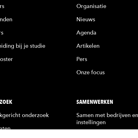
rs
Organisatie
nden
Nieuws
rs
Agenda
iding bij je studie
Artikelen
oster
Pers
Onze focus
ZOEK
SAMENWERKEN
jkgericht onderzoek
Samen met bedrijven e
instellingen
aten
Stagiairs & afstudeerde