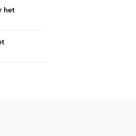
 het
et