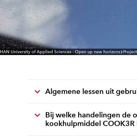
HAN University of Applied Sciences - Open up new horizons
Projec
Algemene lessen uit gebru
Bij welke handelingen de 
kookhulpmiddel COOK3R he