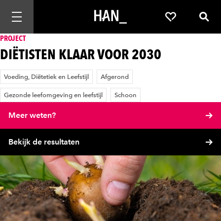
Mobiele navigatie openen
Favorieten
Zoek
PROJECT
DIËTISTEN KLAAR VOOR 2030
Voeding, Diëtetiek en Leefstijl
Afgerond
Gezonde leefomgeving en leefstijl
Schoon
Meer weten?
Bekijk de resultaten