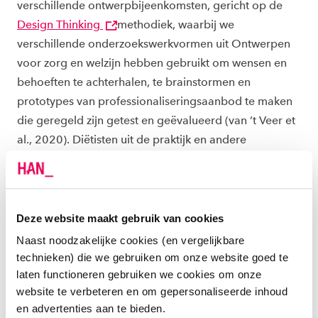
verschillende ontwerpbijeenkomsten, gericht op de
Design Thinking
methodiek, waarbij we
verschillende onderzoekswerkvormen uit Ontwerpen
voor zorg en welzijn hebben gebruikt om wensen en
behoeften te achterhalen, te brainstormen en
prototypes van professionaliseringsaanbod te maken
die geregeld zijn getest en geëvalueerd (van ’t Veer et
al., 2020). Diëtisten uit de praktijk en andere
belangrijke stakeholders (o.a. NVD, HAN Leven Lang
Ontwikkelen en Lectoraat Voeding Diëtetiek en
Leefstijl) speelden hierbij een centrale rol.
Deze website maakt gebruik van cookies
MEER WETEN?
Naast noodzakelijke cookies (en vergelijkbare
technieken) die we gebruiken om onze website goed te
laten functioneren gebruiken we cookies om onze
Download het boekje Diëtist 2030
website te verbeteren en om gepersonaliseerde inhoud
Bekijk de video over Diëtist 2030 (KIEM)
en advertenties aan te bieden.