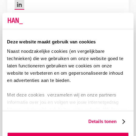
LinkedIn van Marian de van der Schueren
Deze website maakt gebruik van cookies
Barbara van der Meij
Naast noodzakelijke cookies (en vergelijkbare
Onderzoeker
technieken) die we gebruiken om onze website goed te
laten functioneren gebruiken we cookies om onze
website te verbeteren en om gepersonaliseerde inhoud
LinkedIn van Barbara van der Meij
en advertenties aan te bieden.
Met deze cookies verzamelen wij en onze partners
informatie over jou en volgen we jouw internetgedrag
binnen, en mogelijk ook buiten onze website. Wij bouwen
zo jouw persoonlijke profiel op. Hiermee passen wij onze
Elke Naumann
Details tonen
website en communicatie aan op jouw voorkeuren. Ook
Onderzoeker
kunnen we zo gerichte advertenties laten zien op basis