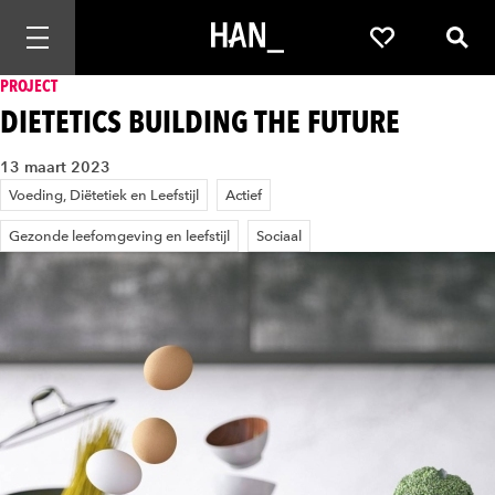
Mobiele navigatie openen
Favorieten
Zoek
PROJECT
DIETETICS BUILDING THE FUTURE
13 maart 2023
Voeding, Diëtetiek en Leefstijl
Actief
Gezonde leefomgeving en leefstijl
Sociaal