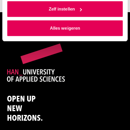
Als je op ‘Alles accepteren’ klikt dan geef je ons
toestemming om cookies voor social media en
Zelf instellen
gepersonaliseerde advertenties te plaatsen. Lees
Projecten
hierover meer in ons
privacystatement
en
Alles weigeren
ons
cookiestatement
. Via ‘Zelf instellen’ kun je ook zelf
instellen welke cookies we plaatsen. Je kunt je
toestemming altijd wijzigen of intrekken via
ons
cookiestatement
.
OPEN UP
NEW
HORIZONS.