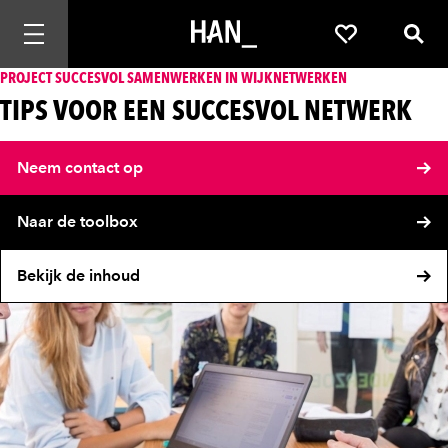
Mobiele navigatie openen
Favorieten
Zoek
PROJECT SUCCESVOL SAMENWERKEN IN WIJKNETWERKEN
TIPS VOOR EEN SUCCESVOL NETWERK
Neem contact op
Naar de toolbox
Bekijk de inhoud