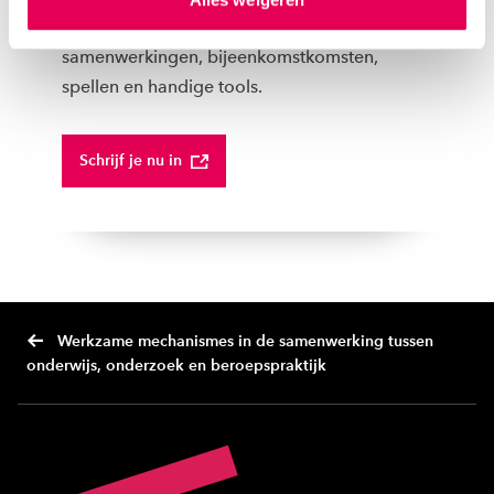
ons
cookiestatement
. Via ‘Zelf instellen’ kun je ook zelf
over projecten waaraan we werken,
instellen welke cookies we plaatsen. Je kunt je
samenwerkingen, bijeenkomstkomsten,
toestemming altijd wijzigen of intrekken via
spellen en handige tools.
ons
cookiestatement
.
Schrijf je nu in
Werkzame mechanismes in de samenwerking tussen
onderwijs, onderzoek en beroepspraktijk