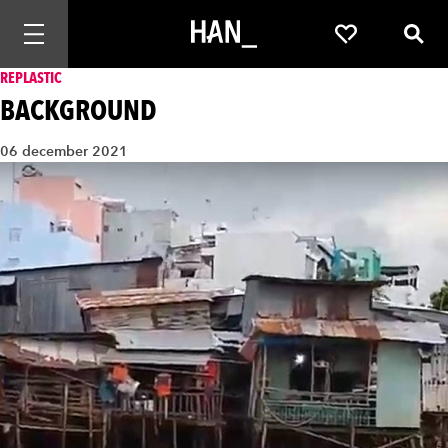
Mobiele navigatie openen
Favorieten
Zoek
REPLASTIC
BACKGROUND
06 december 2021