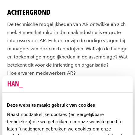
ACHTERGROND
De technische mogelijkheden van AR ontwikkelen zich
snel. Binnen het mkb in de maakindustrie is er grote
interesse voor AR. Echter
:
er zijn de nodige vragen bij
managers van deze mkb-bedrijven
. Wat zijn
de huidige
en toekomstige mogelijkheden in de assemblage
? Wat
betekent dit
voor de inrichting en organisatie
?
H
oe
ervaren
medewerkers AR
?
CONTACT OVER DIT PROJECT?
Deze website maakt gebruik van cookies
Lector Jannes Slomp
Naast noodzakelijke cookies (en vergelijkbare
06-22 82 89 00
technieken) die we gebruiken om onze website goed te
laten functioneren gebruiken we cookies om onze
Randy Berenbroek