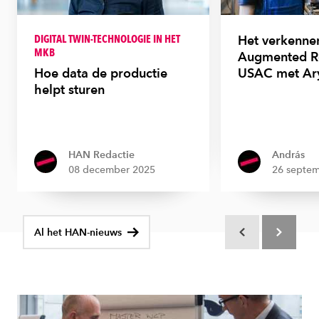
DIGITAL TWIN-TECHNOLOGIE IN HET
Het verkenne
MKB
Augmented Re
Hoe data de productie
USAC met Ar
helpt sturen
HAN Redactie
András
08 december 2025
26 septe
Al het HAN-nieuws
Scroll terug
Scroll verd