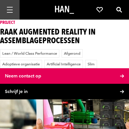
Mobiele navigatie openen
Favorieten
Zoek
PROJECT
RAAK AUGMENTED REALITY IN
ASSEMBLAGEPROCESSEN
Lean / World Class Performance
Afgerond
Adoptieve organisatie
Artificial Intelligence
Slim
Neem contact op
Schrijf je in