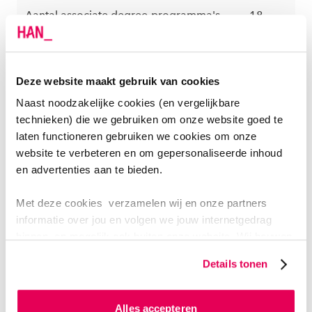
Aantal associate degree-programma's
18
Aantal lectoraten
49
Deze website maakt gebruik van cookies
Aantal Centres of Expertise
7
Naast noodzakelijke cookies (en vergelijkbare
technieken) die we gebruiken om onze website goed te
laten functioneren gebruiken we cookies om onze
website te verbeteren en om gepersonaliseerde inhoud
€
Totale omzet in miljoenen
en advertenties aan te bieden.
396,9
Met deze cookies verzamelen wij en onze partners
informatie over jou en volgen we jouw internetgedrag
binnen, en mogelijk ook buiten onze website. Wij bouwen
zo jouw persoonlijke profiel op. Hiermee passen wij onze
Details tonen
website en communicatie aan op jouw voorkeuren. Ook
DE HAN IN CIJFERS
kunnen we zo gerichte advertenties laten zien op basis
van jouw internetgedrag.
Alles accepteren