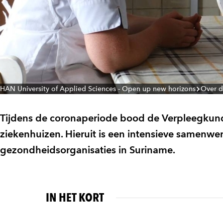
HAN University of Applied Sciences - Open up new horizons
Over 
Tijdens de coronaperiode bood de Verpleegkun
ziekenhuizen. Hieruit is een intensieve samenw
gezondheidsorganisaties in Suriname.
IN HET KORT