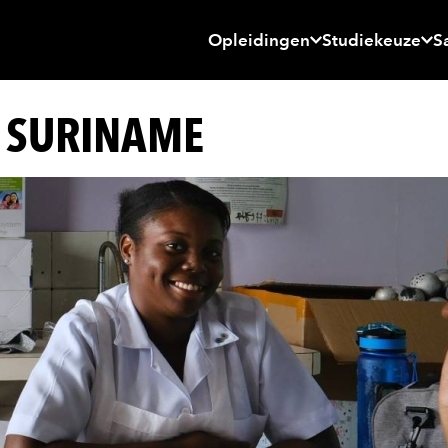
Opleidingen
Studiekeuze
S
 SURINAME