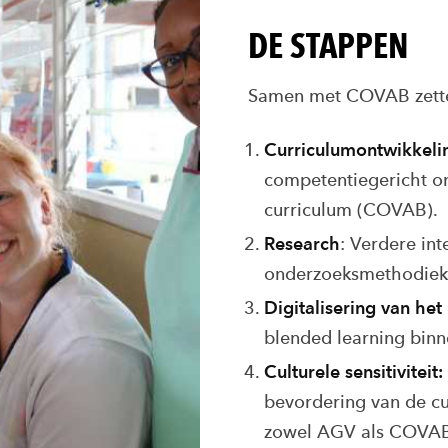
DE STAPPEN
Samen met COVAB zette
Curriculumontwikkeli
competentiegericht on
curriculum (COVAB).
Research
:
Verdere int
onderzoeksmethodieke
Digitalisering van het
blended learning bin
Culturele sensitiviteit:
bevordering van de cul
zowel AGV als COVA