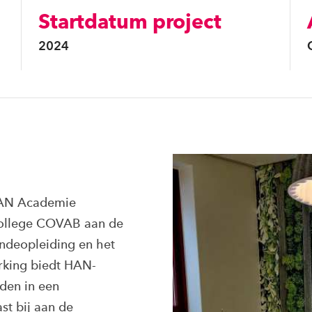
Startdatum project
2024
 HAN Academie
College COVAB aan de
undeopleiding en het
rking biedt HAN-
den in een
st bij aan de