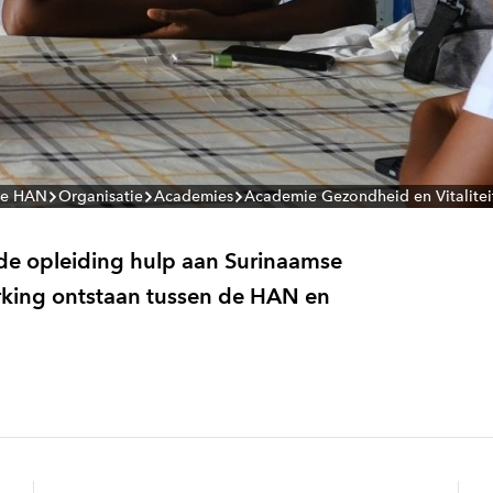
de HAN
Organisatie
Academies
Academie Gezondheid en Vitalitei
de opleiding hulp aan Surinaamse
erking ontstaan tussen de HAN en