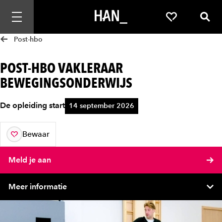
Mobiele navigatie openen
Favorieten
Zoek
Post-hbo
POST-HBO VAKLERAAR
BEWEGINGSONDERWIJS
De opleiding start
14 september 2026
Bewaar
aan je favorieten
Meld je aan
Meer informatie