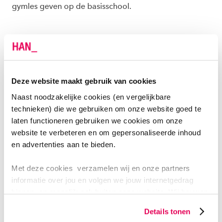
gymles geven op de basisschool.
PROGRAMMA OPLEIDING VAKLERAAR
BEWEGINGSONDERWIJS
De opleiding bewegingsonderwijs bestaat uit drie
Deze website maakt gebruik van cookies
blokken die elk een half jaar duren. In totaal duurt de
Naast noodzakelijke cookies (en vergelijkbare
opleiding 1,5 jaar. Een aantal onderwerpen komt in
technieken) die we gebruiken om onze website goed te
laten functioneren gebruiken we cookies om onze
verdiepende vorm terug in de volgende blokken. Elk
website te verbeteren en om gepersonaliseerde inhoud
blok wordt afgesloten met een certificaat.
en advertenties aan te bieden.
Blok 1 Aanbieden van activiteiten
Met deze cookies verzamelen wij en onze partners
informatie over jou en volgen we jouw internetgedrag
binnen, en mogelijk ook buiten onze website. Wij bouwen
Blok 2 Begeleiden en leerhulp
zo jouw persoonlijke profiel op. Hiermee passen wij onze
Details tonen
website en communicatie aan op jouw voorkeuren. Ook