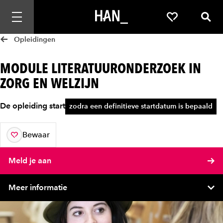
Mobiele navigatie openen
Favorieten
Zoek
Opleidingen
MODULE LITERATUURONDERZOEK IN
ZORG EN WELZIJN
De opleiding start
zodra een definitieve startdatum is bepaald
Bewaar
aan je favorieten
Meld je aan
Meer informatie