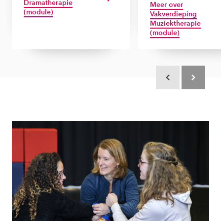
Dramatherapie
Meer over
(module)
Vakverdieping
Muziektherapie
(module)
Scroll terug
Scroll verd