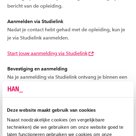
bericht van de opleiding.
Aanmelden via Studielink
Nadat je contact hebt gehad met de opleiding, kun je
je via Studielink aanmelden.
Start jouw aanmelding via Studielink
Bevestiging en aanmelding
Na je aanmelding via Studielink ontvang je binnen een
paar werkdagen per post en e-mail de bevestiging van
jouw aanmelding. De opleiding neemt daarna contact
met je op over het verdere verloop van de
toelatingsprocedure.
Deze website maakt gebruik van cookies
Naast noodzakelijke cookies (en vergelijkbare
Definitieve inschrijving
technieken) die we gebruiken om onze website goed te
Heb je de gehele toelatingsprocedure met goed
laten functioneren gebruiken we cookies om onze