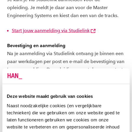
opleiding. Je meldt je daar aan voor de Master
Engineering Systems en kiest dan een van de tracks.
Start jouw aanmelding via Studielink
Bevestiging en aanmelding
Na je aanmelding via Studielink ontvang je binnen een
paar werkdagen per post en e-mail de bevestiging van
jouw aanmelding. De opleiding neemt daarna contact
met je op over het verdere verloop van de
toelatingsprocedure.
Deze website maakt gebruik van cookies
Definitieve inschrijving
Naast noodzakelijke cookies (en vergelijkbare
Heb je de gehele toelatingsprocedure met goed
technieken) die we gebruiken om onze website goed te
gevolg doorlopen dan ben je definitief ingeschreven
laten functioneren gebruiken we cookies om onze
voor de opleiding.
website te verbeteren en om gepersonaliseerde inhoud