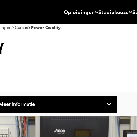
Opleidingen
Studiekeuze
S
dingen
Cursus
Power Quality
Y
Meer informatie