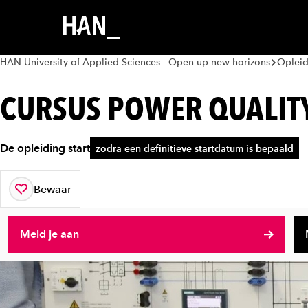
HAN University of Applied Sciences - Open up new horizons
Oplei
CURSUS POWER QUALIT
De opleiding start
zodra een definitieve startdatum is bepaald
Bewaar
aan je favorieten
Meld je aan