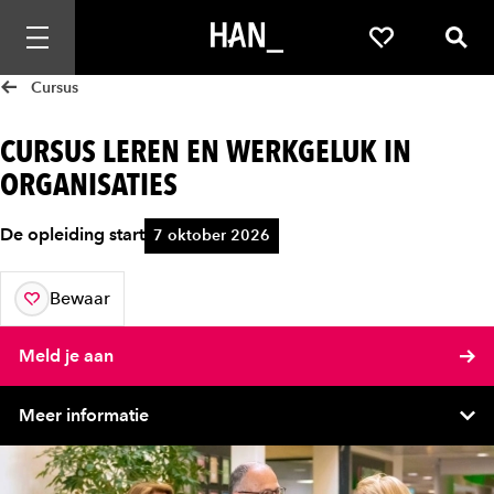
Mobiele navigatie openen
Favorieten
Zoek
Cursus
CURSUS LEREN EN WERKGELUK IN
ORGANISATIES
De opleiding start
7 oktober 2026
Bewaar
aan je favorieten
Meld je aan
Meer informatie