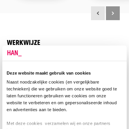
Scroll terug
Scroll verd
WERKWIJZE
In deze cursus duik je in de wereld van breinkracht,
motivatie en werkgeluk. Je ontdekt hoe leren niet
alleen leidt tot betere prestaties, maar ook tot meer
Deze website maakt gebruik van cookies
voldoening en energie in het werk. Dat doen we op
Naast noodzakelijke cookies (en vergelijkbare
een manier die even praktisch als vernieuwend is: via
technieken) die we gebruiken om onze website goed te
actieleren. Je werkt met anderen aan een echt
laten functioneren gebruiken we cookies om onze
vraagstuk uit jouw eigen werkpraktijk en leert door te
website te verbeteren en om gepersonaliseerde inhoud
doen, te reflecteren en te experimenteren.
en advertenties aan te bieden.
Met deze cookies verzamelen wij en onze partners
VERDERE INFORMATIE