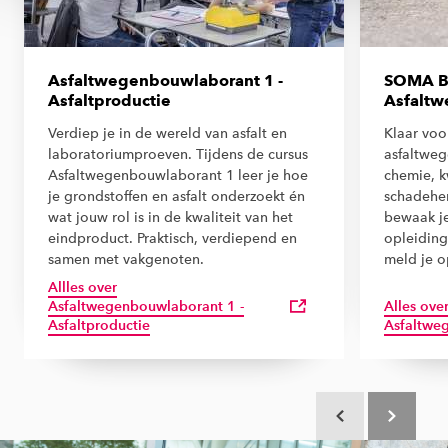
Asfaltwegenbouwlaborant 1 -
SOMA Be
Asfaltproductie
Asfalt
Verdiep je in de wereld van asfalt en
Klaar voo
laboratoriumproeven. Tijdens de cursus
asfaltweg
Asfaltwegenbouwlaborant 1 leer je hoe
chemie, k
je grondstoffen en asfalt onderzoekt én
schadeher
wat jouw rol is in de kwaliteit van het
bewaak je
eindproduct. Praktisch, verdiepend en
opleiding 
samen met vakgenoten.
meld je o
Allles over
Asfaltwegenbouwlaborant 1 -
Alles ov
Asfaltproductie
Asfaltwe
Scroll terug
Scroll verd