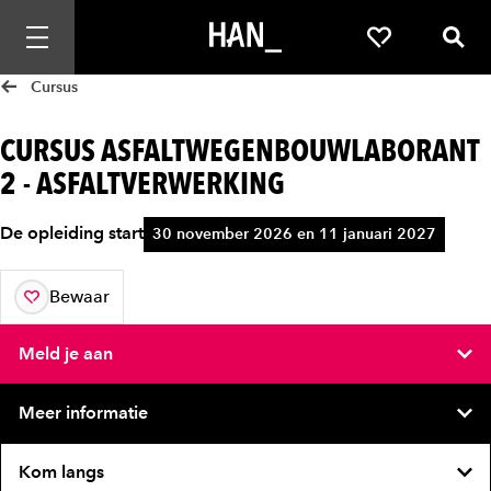
Mobiele navigatie openen
Favorieten
Zoek
Cursus
CURSUS ASFALTWEGENBOUWLABORANT
2 - ASFALTVERWERKING
De opleiding start
30 november 2026 en 11 januari 2027
Bewaar
aan je favorieten
Meld je aan
Meer informatie
Kom langs