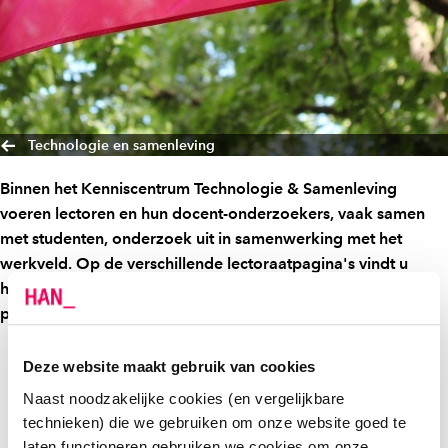
Technologie en samenleving
Binnen het Kenniscentrum Technologie & Samenleving
voeren lectoren en hun docent-onderzoekers, vaak samen
met studenten, onderzoek uit in samenwerking met het
werkveld. Op de verschillende lectoraatpagina's vindt u
hierover meer informatie. Hier vindt u een selectie van
projecten waaraan momenteel wordt gewerkt.
Deze website maakt gebruik van cookies
E-BIG: HAN onderzoekt
Naast noodzakelijke cookies (en vergelijkbare
energiebesparing in eigen gebouw
technieken) die we gebruiken om onze website goed te
laten functioneren gebruiken we cookies om onze