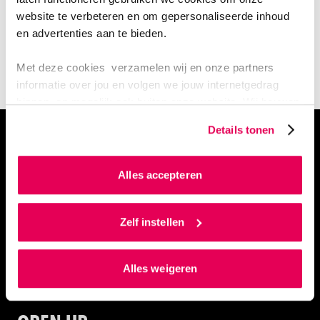
website te verbeteren en om gepersonaliseerde inhoud
Strategische productinnovatie in
en advertenties aan te bieden.
het mkb
Met deze cookies verzamelen wij en onze partners
informatie over jou en volgen we jouw internetgedrag
binnen, en mogelijk ook buiten onze website. Wij bouwen
zo jouw persoonlijke profiel op. Hiermee passen wij onze
Details tonen
Technologie en samenleving
website en communicatie aan op jouw voorkeuren. Ook
kunnen we zo gerichte advertenties laten zien op basis
van jouw internetgedrag.
Alles accepteren
Als je op ‘Alles accepteren’ klikt dan geef je ons
toestemming om cookies voor social media en
Zelf instellen
gepersonaliseerde advertenties te plaatsen. Lees
hierover meer in ons
privacystatement
en
Alles weigeren
ons
cookiestatement
. Via ‘Zelf instellen’ kun je ook zelf
instellen welke cookies we plaatsen. Je kunt je
toestemming altijd wijzigen of intrekken via