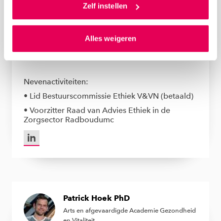
toestemming om cookies voor social media en
Zelf instellen
gepersonaliseerde advertenties te plaatsen. Lees
Maaike Hermsen PhD
hierover meer in ons
privacystatement
en
Alles weigeren
Vicevoorzitter en ethica
ons
cookiestatement
. Via ‘Zelf instellen’ kun je ook zelf
instellen welke cookies we plaatsen. Je kunt je
toestemming altijd wijzigen of intrekken via
ons
cookiestatement
.
Nevenactiviteiten:
• Lid Bestuurscommissie Ethiek V&VN (betaald)
• Voorzitter Raad van Advies Ethiek in de
Zorgsector Radboudumc
LinkedIn van Maaike Hermsen PhD
Patrick Hoek PhD
Arts en afgevaardigde Academie Gezondheid
en Vitaliteit