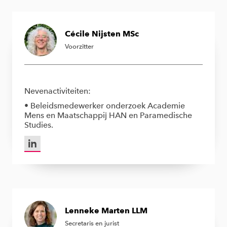
Cécile Nijsten MSc
Voorzitter
Nevenactiviteiten:
• Beleidsmedewerker onderzoek Academie
Mens en Maatschappij HAN en Paramedische
Studies.
LinkedIn van Cécile Nijsten MSc
Lenneke Marten LLM
Secretaris en jurist