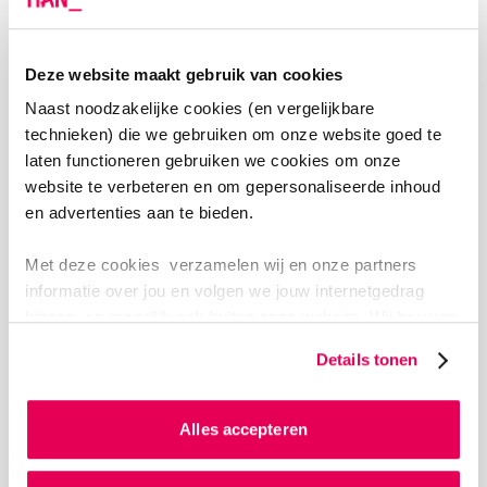
Geen
LinkedIn van Marc Boschker PhD
Research Gate Marc Boschker PhD
Deze website maakt gebruik van cookies
Naast noodzakelijke cookies (en vergelijkbare
technieken) die we gebruiken om onze website goed te
laten functioneren gebruiken we cookies om onze
website te verbeteren en om gepersonaliseerde inhoud
Ercolie Bossema PhD
en advertenties aan te bieden.
Methodoloog
Met deze cookies verzamelen wij en onze partners
informatie over jou en volgen we jouw internetgedrag
binnen, en mogelijk ook buiten onze website. Wij bouwen
Nevenactiviteiten:
zo jouw persoonlijke profiel op. Hiermee passen wij onze
Geen
Details tonen
website en communicatie aan op jouw voorkeuren. Ook
LinkedIn van Ercolie Bossema PhD
Research Gate Ercolie Bossema PhD
kunnen we zo gerichte advertenties laten zien op basis
van jouw internetgedrag.
Alles accepteren
Als je op ‘Alles accepteren’ klikt dan geef je ons