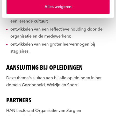
hierover meer in ons
privacystatement
en
daartoe inspireert;
Alles weigeren
ons
cookiestatement
. Via ‘Zelf instellen’ kun je ook zelf
leveren van een bijdrage aan de ontwikkeling van
instellen welke cookies we plaatsen. Je kunt je
toestemming altijd wijzigen of intrekken via
een lerende cultuur;
ons
cookiestatement
.
ontwikkelen van een reflectieve houding door de
organisatie en de medewerkers;
ontwikkelen van een groter leervermogen bij
stagiaires.
AANSLUITING BIJ OPLEIDINGEN
Deze thema's sluiten aan bij alle opleidingen in het
domein Gezondheid, Welzijn en Sport.
PARTNERS
HAN Lectoraat Organisatie van Zorg en