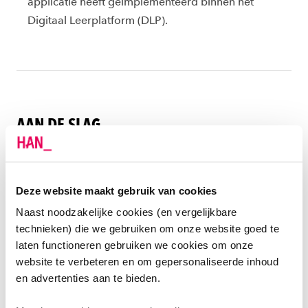
applicatie heeft geïmplementeerd binnen het
Digitaal Leerplatform (DLP).
AAN DE SLAG
Waarvoor gebruik je eJournal?
Deze website maakt gebruik van cookies
Wat heb je nodig?
Naast noodzakelijke cookies (en vergelijkbare
technieken) die we gebruiken om onze website goed te
laten functioneren gebruiken we cookies om onze
Starten met eJournal
website te verbeteren en om gepersonaliseerde inhoud
en advertenties aan te bieden.
Ondersteuning