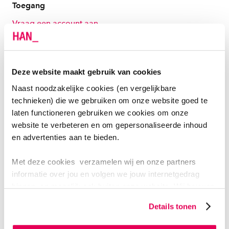
Toegang
Vraag een account aan
Positie infrastructuur
Deze website maakt gebruik van cookies
Basis
Naast noodzakelijke cookies (en vergelijkbare
technieken) die we gebruiken om onze website goed te
Licenties
laten functioneren gebruiken we cookies om onze
Deze tool is beschikbaar voor onderzoekers
en
website te verbeteren en om gepersonaliseerde inhoud
beperkt aantal HAN-medewerkers
en advertenties aan te bieden.
Met deze cookies verzamelen wij en onze partners
informatie over jou en volgen we jouw internetgedrag
binnen, en mogelijk ook buiten onze website. Wij bouwen
zo jouw persoonlijke profiel op. Hiermee passen wij onze
Details tonen
AAN DE SLAG
website en communicatie aan op jouw voorkeuren. Ook
kunnen we zo gerichte advertenties laten zien op basis