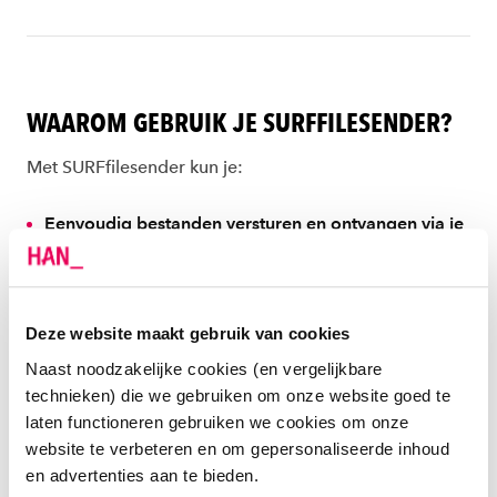
WAAROM GEBRUIK JE SURFFILESENDER?
Met SURFfilesender kun je:
Eenvoudig bestanden versturen en ontvangen via je
webbrowser
, zonder extra software en zonder
account.
Grote bestanden tot wel 1 TB versturen
, dit is veel
Deze website maakt gebruik van cookies
groter dan wat andere diensten, e-mail of FTP-
Naast noodzakelijke cookies (en vergelijkbare
servers toestaan. Dit maakt het ideal voor grote
technieken) die we gebruiken om onze website goed te
onderzoeksbestanden zoals genoomsequenties of
laten functioneren gebruiken we cookies om onze
astronomische data. Je kunt het natuurlijk ook voor
website te verbeteren en om gepersonaliseerde inhoud
kleine bestanden gebruiken, ook dat is geen
en advertenties aan te bieden.