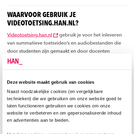
WAARVOOR GEBRUIK JE
VIDEOTOETSING.HAN.NL?
Videotoetsing.han.nl
gebruik je voor het inleveren
van summatieve toetsvideo’s en audiobestanden die
door studenten zijn gemaakt en door docenten
worden beoordeeld. Alle andere soorten video’s
plaats je op
video.han.nl
.
Deze website maakt gebruik van cookies
De inhoud van de toetsvideo’s en audiobestanden kan
erg variëren. Gesprekken met een cliënt of het
Naast noodzakelijke cookies (en vergelijkbare
uitvoeren van een handeling zijn vaak in beeld
technieken) die we gebruiken om onze website goed te
laten functioneren gebruiken we cookies om onze
gebrachte voorbeelden van videotoetsing. Het
website te verbeteren en om gepersonaliseerde inhoud
videotoetsing platform is ondersteunend voor het
en advertenties aan te bieden.
toetsproces en wordt doorgaans gebruikt nadat het
onderwijsproces is afgerond.