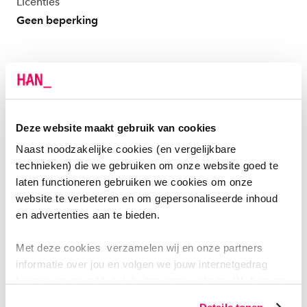
Licenties
Geen beperking
WAARVOOR GEBRUIK JE HET HAN-DPF?
Het HAN-DPF zet je in voor ontwikkelingsgericht
Deze website maakt gebruik van cookies
toetsen, (peer)feedback geven, presenteren en het
Naast noodzakelijke cookies (en vergelijkbare
inleveren en beoordelen
technieken) die we gebruiken om onze website goed te
van summatieve opdrachtgestuurde toetsproducten ter
laten functioneren gebruiken we cookies om onze
ondersteuning van het toetsproces. Het HAN-DPF kan
website te verbeteren en om gepersonaliseerde inhoud
tijdens het gehele onderwijsproces ingezet worden,
en advertenties aan te bieden.
het biedt de mogelijkheid voor studenten een
showcase te ontwikkelen.
Met deze cookies verzamelen wij en onze partners
informatie over jou en volgen we jouw internetgedrag
Bepaalde media kun je insluiten in het HAN-DPF,
binnen, en mogelijk ook buiten onze website. Wij bouwen
zo jouw persoonlijke profiel op. Hiermee passen wij onze
denk hierbij aan o.a. filmpjes, plaatjes, urls.