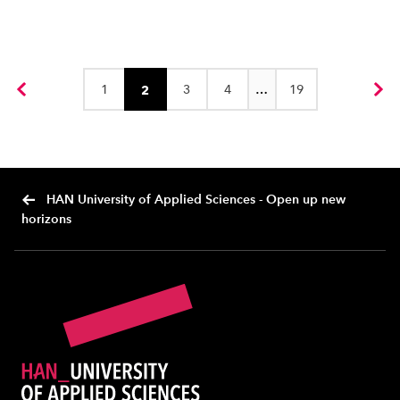
1
3
4
…
19
2
Vorige
Vol
HAN University of Applied Sciences - Open up new
horizons