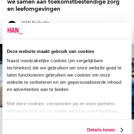
we samen aan toekomstbestendige zorg
en leefomgevingen
HAN Redactie
24 juni 2025
Deze website maakt gebruik van cookies
Naast noodzakelijke cookies (en vergelijkbare
technieken) die we gebruiken om onze website goed te
laten functioneren gebruiken we cookies om onze
website te verbeteren en om gepersonaliseerde inhoud
en advertenties aan te bieden.
Met deze cookies verzamelen wij en onze partners
informatie over jou en volgen we jouw internetgedrag
binnen, en mogelijk ook buiten onze website. Wij bouwen
FAIR HEALTH
zo jouw persoonlijke profiel op. Hiermee passen wij onze
Details tonen
POINT-R: professionalisering van
website en communicatie aan op jouw voorkeuren. Ook