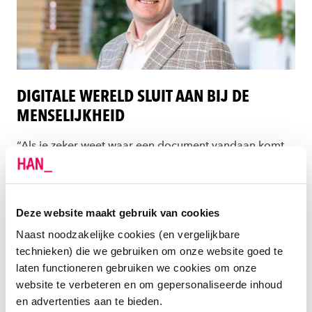
DIGITALE WERELD SLUIT AAN BIJ DE
MENSELIJKHEID
“Als je zeker weet waar een document vandaan komt
vertrouw je het meer. Als we dit veilige gevoel ook
kunnen realiseren bij het ondertekenen van digitale
documenten dan krijg je een digitale wereld die
Deze website maakt gebruik van cookies
aansluit bij de menselijkheid. Zoals het nu geregeld is,
Naast noodzakelijke cookies (en vergelijkbare
met codes en digitale sleutels, is het ingewikkeld voor
technieken) die we gebruiken om onze website goed te
mensen. Dit roept een gevoel van onveiligheid op”, zo
laten functioneren gebruiken we cookies om onze
vertelt lector Wouter Sluis – Thiescheffer van het
website te verbeteren en om gepersonaliseerde inhoud
lectoraat Media Design van de HAN. Als een
en advertenties aan te bieden.