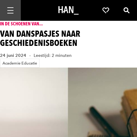
Mobiele navigatie openen
Favorieten
Zoek
IN DE SCHOENEN VAN...
VAN DANSPASJES NAAR
GESCHIEDENISBOEKEN
24 juni 2024
Leestijd: 2 minuten
Academie Educatie