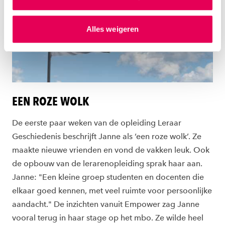
gepersonaliseerde advertenties te plaatsen. Lees
hierover meer in ons
privacystatement
en
Alles weigeren
ons
cookiestatement
. Via ‘Zelf instellen’ kun je ook zelf
instellen welke cookies we plaatsen. Je kunt je
toestemming altijd wijzigen of intrekken via
ons
cookiestatement
.
EEN ROZE WOLK
De eerste paar weken van de opleiding Leraar
Geschiedenis beschrijft Janne als ‘een roze wolk’. Ze
maakte nieuwe vrienden en vond de vakken leuk. Ook
de opbouw van de lerarenopleiding sprak haar aan.
Janne: "Een kleine groep studenten en docenten die
elkaar goed kennen, met veel ruimte voor persoonlijke
aandacht." De inzichten vanuit Empower zag Janne
vooral terug in haar stage op het mbo. Ze wilde heel