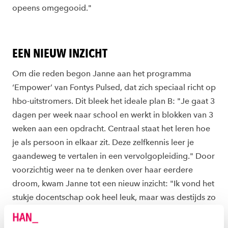
opeens omgegooid."
EEN NIEUW INZICHT
Om die reden begon Janne aan het programma
‘Empower’ van Fontys Pulsed, dat zich speciaal richt op
hbo-uitstromers. Dit bleek het ideale plan B: "Je gaat 3
dagen per week naar school en werkt in blokken van 3
weken aan een opdracht. Centraal staat het leren hoe
je als persoon in elkaar zit. Deze zelfkennis leer je
gaandeweg te vertalen in een vervolgopleiding." Door
voorzichtig weer na te denken over haar eerdere
droom, kwam Janne tot een nieuw inzicht: "Ik vond het
stukje docentschap ook heel leuk, maar was destijds zo
gefocust op de dans dat ik het docentschap vergat."
Ze dacht terug aan haar middelbareschooltijd, waarin