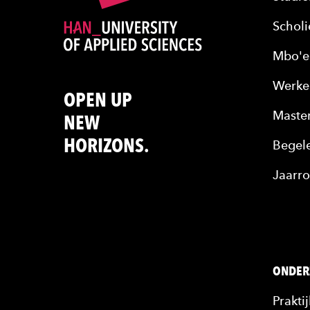
Scholi
Mbo'e
Werke
OPEN UP
Maste
NEW
HORIZONS.
Begele
Jaarro
ONDER
Prakti