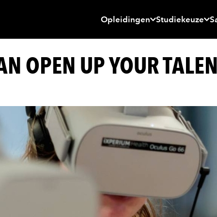
Opleidingen
Studiekeuze
S
N OPEN UP YOUR TALEN