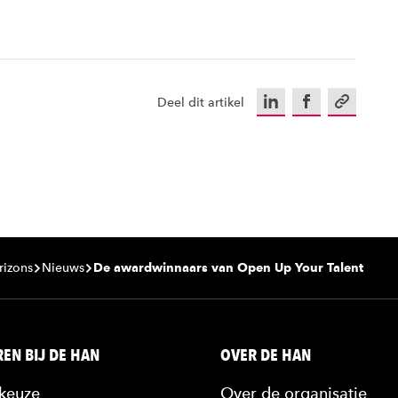
LinkedIn
Facebook
Kopieer u
Deel dit artikel
rizons
Nieuws
De awardwinnaars van Open Up Your Talent
EN BIJ DE HAN
OVER DE HAN
keuze
Over de organisatie