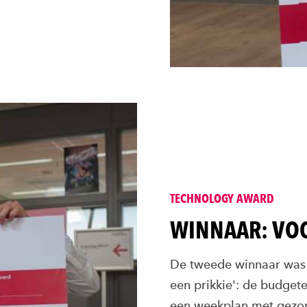
TECHNOLOGY AWARD
WINNAAR: VOO
De tweede winnaar was 
een prikkie': de budget
een weekplan met gezon