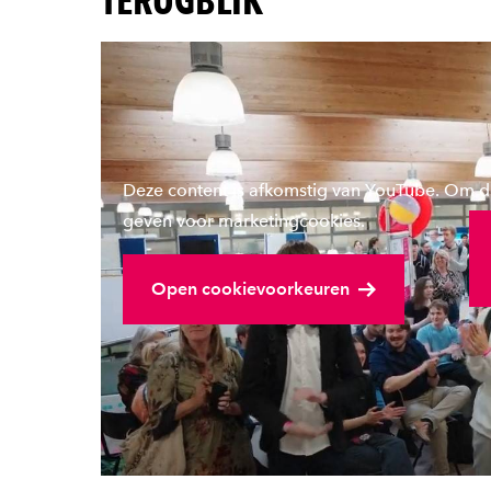
TERUGBLIK
Deze content is afkomstig van YouTube. Om de
Be
geven voor marketingcookies.
Open cookievoorkeuren