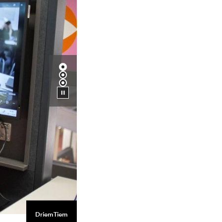
Diashow pauzeren
2BConnected