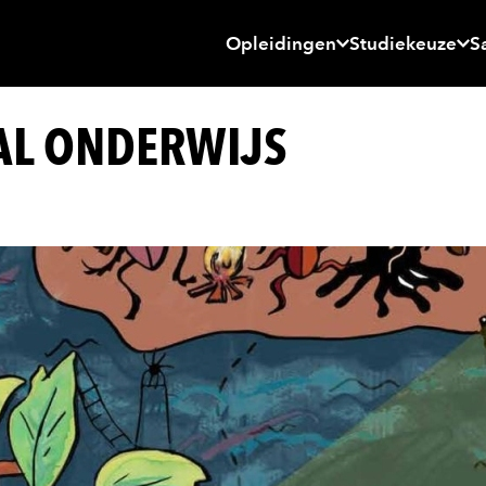
Opleidingen
Studiekeuze
S
AL ONDERWIJS