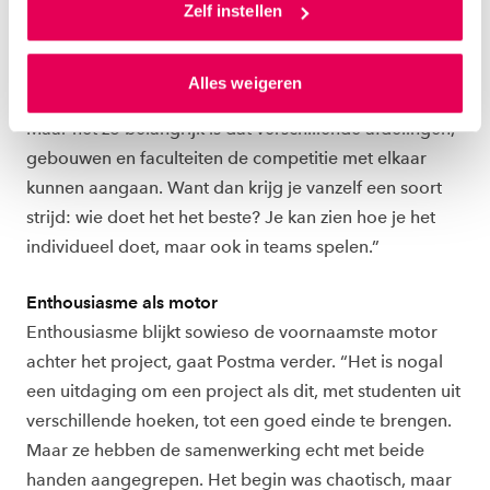
toestemming om cookies voor social media en
Zelf instellen
zonnepanelen op het dak.”
gepersonaliseerde advertenties te plaatsen. Lees
hierover meer in ons
privacystatement
en
Postma: “Dat is het leuke van de game: dat het visueel
Alles weigeren
ons
cookiestatement
. Via ‘Zelf instellen’ kun je ook zelf
zichtbaar wordt wat jouw invloed is op het milieu.
instellen welke cookies we plaatsen. Je kunt je
Maar net zo belangrijk is dat verschillende afdelingen,
toestemming altijd wijzigen of intrekken via
gebouwen en faculteiten de competitie met elkaar
ons
cookiestatement
.
kunnen aangaan. Want dan krijg je vanzelf een soort
strijd: wie doet het het beste? Je kan zien hoe je het
individueel doet, maar ook in teams spelen.”
Enthousiasme als motor
Enthousiasme blijkt sowieso de voornaamste motor
achter het project, gaat Postma verder. “Het is nogal
een uitdaging om een project als dit, met studenten uit
verschillende hoeken, tot een goed einde te brengen.
Maar ze hebben de samenwerking echt met beide
handen aangegrepen. Het begin was chaotisch, maar