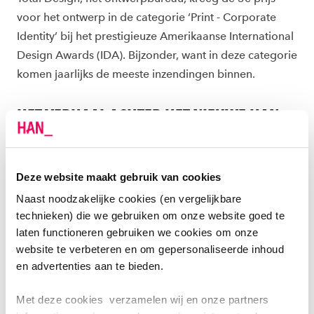
voor het ontwerp in de categorie ‘Print - Corporate
Identity’ bij het prestigieuze Amerikaanse International
Design Awards (IDA). Bijzonder, want in deze categorie
komen jaarlijks de meeste inzendingen binnen.
HET VERHAAL ACHTER HET NIEUWE HAN-
MERK
Het HAN-merk staat voor de drijvende kracht, de
Deze website maakt gebruik van cookies
springplank die de HAN wil zijn. Het nieuwe visuele
Naast noodzakelijke cookies (en vergelijkbare
ontwerp laat deze beweging goed zien. Het moedigt
technieken) die we gebruiken om onze website goed te
studenten aan om te groeien en ontwikkelen, aldus de
laten functioneren gebruiken we cookies om onze
beschrijving.
website te verbeteren en om gepersonaliseerde inhoud
en advertenties aan te bieden.
Het HAN-merk is niet zomaar een nieuw logo. Het
merk staat symbool voor onze cultuur. Een cultuur
Met deze cookies verzamelen wij en onze partners
waarin mensen elkaar inspireren en vertrouwen, om te