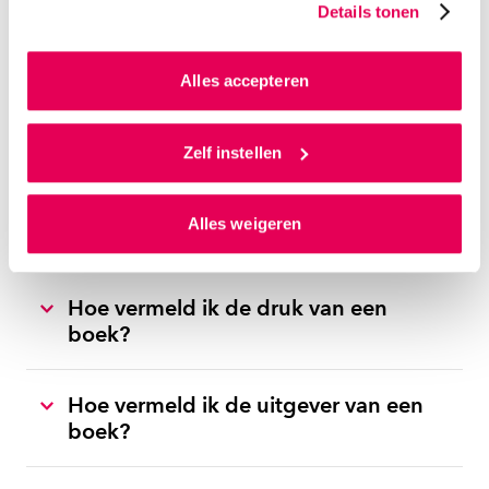
Details tonen
Hoe verwerk ik tussenvoegsels van
website en communicatie aan op jouw voorkeuren. Ook
een auteur?
kunnen we zo gerichte advertenties laten zien op basis
van jouw internetgedrag.
Alles accepteren
Hoe verwijs ik naar een boek
Als je op ‘Alles accepteren’ klikt dan geef je ons
zonder auteur?
toestemming om cookies voor social media en
Zelf instellen
gepersonaliseerde advertenties te plaatsen. Lees
hierover meer in ons
privacystatement
en
Hoe vermeld ik de titel/ondertitel
Alles weigeren
ons
cookiestatement
. Via ‘Zelf instellen’ kun je ook zelf
van een boek?
instellen welke cookies we plaatsen. Je kunt je
toestemming altijd wijzigen of intrekken via
Hoe vermeld ik de druk van een
ons
cookiestatement
.
boek?
Hoe vermeld ik de uitgever van een
boek?