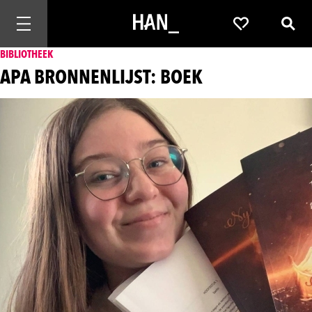
Mobiele navigatie openen
Favorieten
Zoek
BIBLIOTHEEK
APA BRONNENLIJST: BOEK