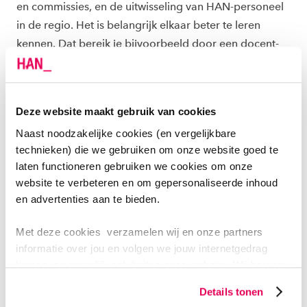
en commissies, en de uitwisseling van HAN-personeel
in de regio. Het is belangrijk elkaar beter te leren
kennen. Dat bereik je bijvoorbeeld door een docent-
onderzoeker ook een dag per week in een ziekenhuis
les te laten geven of mee te laten lopen. Zo realiseer je
goede onderlinge relaties. Die relaties zijn essentieel
Deze website maakt gebruik van cookies
en zorgen dat de praktijkcontext beter wordt
Naast noodzakelijke cookies (en vergelijkbare
begrepen’.
technieken) die we gebruiken om onze website goed te
laten functioneren gebruiken we cookies om onze
Erkan benadrukt ook de positie van een hogeschool in
website te verbeteren en om gepersonaliseerde inhoud
de regio: ‘We staan in verbinding met de regio, met
en advertenties aan te bieden.
gemeenten en andere diverse stakeholders uit het
werkveld. We kunnen meer (netwerk)bijeenkomsten
Met deze cookies verzamelen wij en onze partners
organiseren om partijen bij elkaar te brengen. De
informatie over jou en volgen we jouw internetgedrag
kennis die we willen delen, kunnen we middels
binnen, en mogelijk ook buiten onze website. Wij bouwen
zo jouw persoonlijke profiel op. Hiermee passen wij onze
publicaties en conferenties meer onder de aandacht
Details tonen
website en communicatie aan op jouw voorkeuren. Ook
brengen. Door hubs, living labs en proeftuinen te