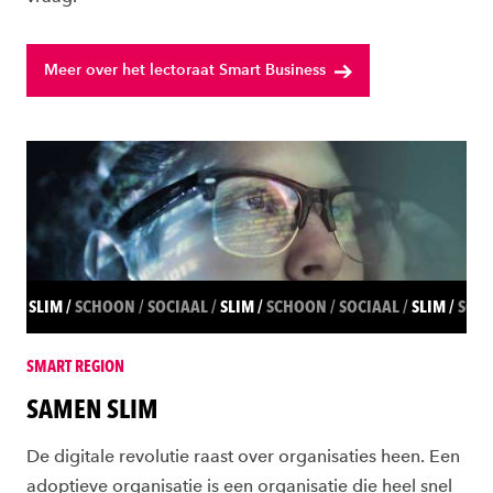
Meer over het lectoraat Smart Business
SLIM
SCHOON
SOCIAAL
SLIM
SCHOON
SOCIAAL
SLIM
SCH
SMART REGION
SAMEN SLIM
De digitale revolutie raast over organisaties heen. Een
adoptieve organisatie is een organisatie die heel snel