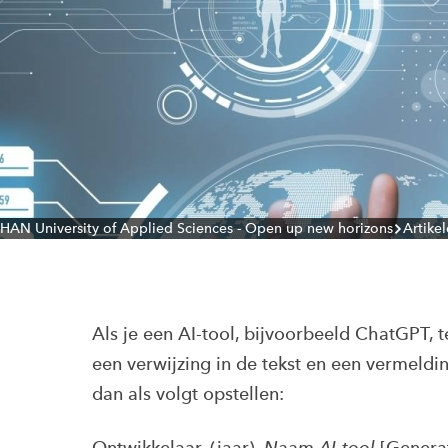
HAN University of Applied Sciences - Open up new horizons
Artike
Als je een AI-tool, bijvoorbeeld ChatGPT, t
een verwijzing in de tekst en een vermeldi
dan als volgt opstellen:
Ontwikkelaar. (jaar).
Naam AI-tool
[Generat