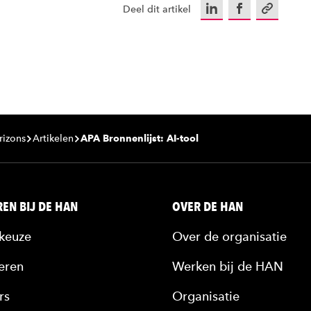
LinkedIn
Facebook
Kopieer u
Deel dit artikel
rizons
Artikelen
APA Bronnenlijst: AI-tool
EN BIJ DE HAN
OVER DE HAN
keuze
Over de organisatie
eren
Werken bij de HAN
rs
Organisatie