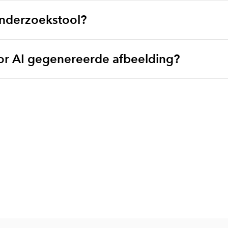
 onderzoekstool?
oor AI gegenereerde afbeelding?