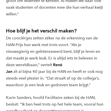
groot om iedereen te kennen. Al maken we daar ook
vaak studenten of docenten mee die hun verhaal kwijt
willen.”
Hoe blijf je het verschil maken?
De conciërges zetten zéker na de erkenning van de
HAN Prijs hun werk met trots voort. “Als je
nieuwsgierig en geïnteresseerd bent, blijf je leren en
dat maakt je werk leuk. Er is altijd iets te beleven in
deze wereldbaan,” vertelt
René
.
Jan
zit al bijna 40 jaar bij de HAN en heeft er ook nog
steeds veel plezier in. “Dat straalt af op de collega’s,
waardoor je een leuk en gedreven team krijgt.”
Karin Sanders, hoofd Facilitaire zaken bij de HAN,
besluit: “Ik ben heel trots op het hele team, vooral hun
wendbaarheid en doorzettingsvermogen is