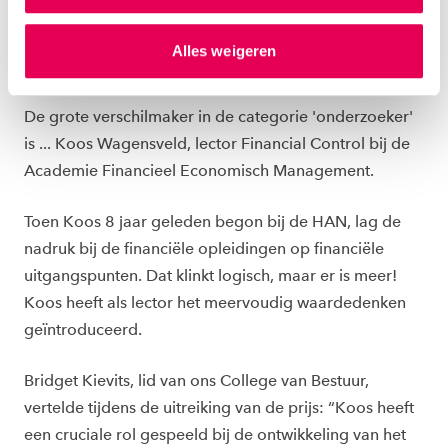
gepersonaliseerde advertenties te plaatsen. Lees
hierover meer in ons
privacystatement
en
WINNENDE ONDERZOEKER AAN HET
Alles weigeren
ons
cookiestatement
. Via ‘Zelf instellen’ kun je ook zelf
WOORD
instellen welke cookies we plaatsen. Je kunt je
toestemming altijd wijzigen of intrekken via
De grote verschilmaker in de categorie 'onderzoeker'
ons
cookiestatement
.
is ... Koos Wagensveld, lector Financial Control bij de
Academie Financieel Economisch Management.
Toen Koos 8 jaar geleden begon bij de HAN, lag de
nadruk bij de financiële opleidingen op financiële
uitgangspunten. Dat klinkt logisch, maar er is meer!
Koos heeft als lector het meervoudig waardedenken
geïntroduceerd.
Bridget Kievits, lid van ons College van Bestuur,
vertelde tijdens de uitreiking van de prijs: “Koos heeft
een cruciale rol gespeeld bij de ontwikkeling van het