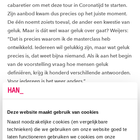
cabaretier om met deze tour in Coronatijd te starten.
Zijn aanbod kwam dus precies op het juiste moment.
De één noemt zoiets toeval, de ander een kwestie van
geluk. Maar is dát wel waar geluk over gaat? Weijers:
“Dat is precies waarom ik de masterclass heb
ontwikkeld. Iedereen wil gelukkig zijn, maar wat geluk
precies is, dat weet bijna niemand. Als ik aan het begin
van de voorstelling vraag hoe mensen geluk
definiëren, krijg ik honderd verschillende antwoorden.
Voor iedereen is het weer anders.”
Guido's gouden tip: "Wees waardevol!"
Deze website maakt gebruik van cookies
Luister de podcast o
p Spotify
Naast noodzakelijke cookies (en vergelijkbare
Luister de podcast
op Soundcloud
technieken) die we gebruiken om onze website goed te
laten functioneren gebruiken we cookies om onze