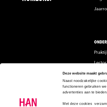
Jaarro
ONDER
Prakti
Lector
Mense
Deze website maakt gebru
Naast noodzakelijke cooki
Onze 
functioneren gebruiken we
advertenties aan te biede
Projec
Onder
Met deze cookies verzamel