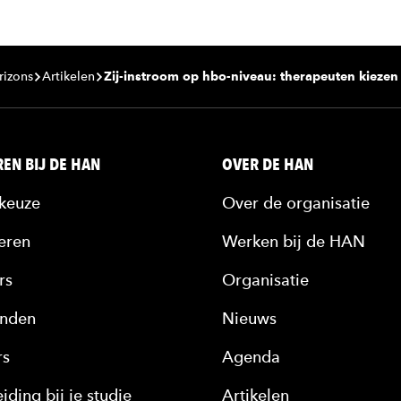
rizons
Artikelen
Zij-instroom op hbo-niveau: therapeuten kiezen 
EN BIJ DE HAN
OVER DE HAN
keuze
Over de organisatie
eren
Werken bij de HAN
rs
Organisatie
nden
Nieuws
rs
Agenda
iding bij je studie
Artikelen