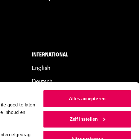
INTERNATIONAL
n
English
Deutsch
rs
Alles accepteren
ers
te goed te laten
de inhoud en
Zelf instellen
internetgedrag