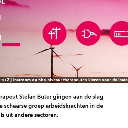
len
Zij-instroom op hbo-niveau: therapeuten kiezen voor de insta
erapeut Stefan Buter gingen aan de slag
t de schaarse groep arbeidskrachten in de
s uit andere sectoren.