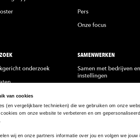
oster
Pers
Onze focus
ZOEK
SAMENWERKEN
jkgericht onderzoek
Samen met bedrijven e
instellingen
aten
Stagiairs & afstudeerde
n
ik van cookies
Scholing van medewerk
es (en vergelijkbare technieken) die we gebruiken om onze websi
kennis
 cookies om onze website te verbeteren en om gepersonaliseer
Hulp bij een vraagstuk
n.
ten
zoek bij de HAN
en wij en onze partners informatie over jou en volgen we jouw 