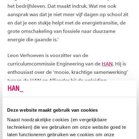
het bedrijfsleven. Dat maakt indruk. Wat me ook
aansprak was dat je niet meer vijf dagen op school zit
en dat je een stukje helpt met de energietransitie, de
grote omschakeling van fossiele naar duurzame
energie die gaande is.’
Leon Verhoeven is voorzitter van de
curriculumcommissie Engineering van de
HAN
. Hij is
enthousiast over de ‘mooie, krachtige samenwerking’
tussen de HAN en Alliander bij de opleiding
Operational Network Program. ‘Vanuit SEECE, de
netwerkorganisatie van de HAN en het bedrijfsleven
op het gebied van duurzame energie, kwam de vraag
Deze website maakt gebruik van cookies
om havisten de mogelijkheid te bieden een opleiding
Naast noodzakelijke cookies (en vergelijkbare
te volgen, waarmee ze aan de slag kunnen in de
technieken) die we gebruiken om onze website goed te
energiesector.’ Door de overstap van fossiele
laten functioneren gebruiken we cookies om onze