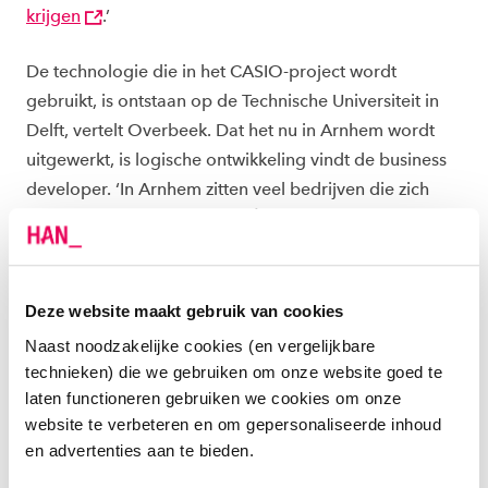
krijgen
.’
De technologie die in het CASIO-project wordt
gebruikt, is ontstaan op de Technische Universiteit in
Delft, vertelt Overbeek. Dat het nu in Arnhem wordt
uitgewerkt, is logische ontwikkeling vindt de business
developer. ‘In Arnhem zitten veel bedrijven die zich
richten op laadtechnologie. Én we hebben hier een
hogeschool die op dit vlak veel kan betekenen.’
SAMENWERKING MET DE HAN
Deze website maakt gebruik van cookies
Naast noodzakelijke cookies (en vergelijkbare
Venema E-mobility werkt samen met de HAN aan het
technieken) die we gebruiken om onze website goed te
CASIO-project. Het bedrijf kwam in contact met het
laten functioneren gebruiken we cookies om onze
Lectoraat Meet- en Regeltechniek van de Hogeschool
website te verbeteren en om gepersonaliseerde inhoud
van Arnhem en Nijmegen (HAN), een
en advertenties aan te bieden.
onderzoeksgroep die veel ervaring heeft op het