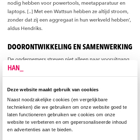
nodig hebben voor powertools, meetapparatuur en
laptops. [..] Met een Wattsun hebben ze altijd stroom,
zonder dat zij een aggregaat in hun werkveld hebben’,
aldus Hendriks.
DOORONTWIKKELING EN SAMENWERKING
De ondernemers streven niet alleen naar vooruitgang
in kwantitatieve zin. Ze denken ook na over de
doorontwikkeling van hun product. Hun relatie met
SEECE en de HAN helpt hierbij. HAN-studenten
Deze website maakt gebruik van cookies
kunnen bijvoorbeeld onderzoek doen, in opdracht van
Naast noodzakelijke cookies (en vergelijkbare
het bedrijf. Koen: ‘We willen dat je straks op een app
technieken) die we gebruiken om onze website goed te
de Wattsun live op afstand kunt lezen. Daar hoort een
laten functioneren gebruiken we cookies om onze
ontwikkelingstraject bij, waarbij studenten het
website te verbeteren en om gepersonaliseerde inhoud
vooronderzoek kunnen doen en wellicht ideeën
en advertenties aan te bieden.
kunnen vormgeven.’