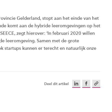
ovincie Gelderland, stopt aan het einde van het
 einde komt aan de hybride leeromgevingen op het
SEECE, zegt hierover: ‘In februari 2020 willen
ride leeromgeving. Samen met de grote
 startups kunnen er terecht en natuurlijk onze
LinkedIn
Facebook
Kopieer u
Deel dit artikel