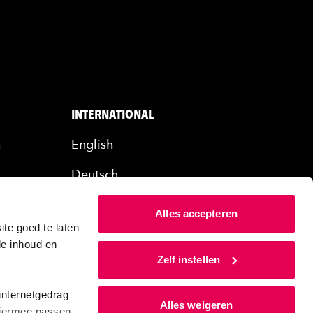
INTERNATIONAL
n
English
Deutsch
rs
Alles accepteren
ers
te goed te laten
de inhoud en
Zelf instellen
internetgedrag
Alles weigeren
 Hiermee passen