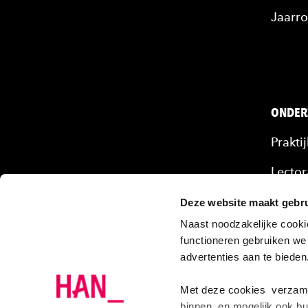
Jaarro
ONDER
Prakti
Lector
Mense
Deze website maakt gebru
Naast noodzakelijke cooki
Onze 
functioneren gebruiken we
advertenties aan te biede
Projec
Onder
Met deze cookies verzamel
binnen, en mogelijk ook bu