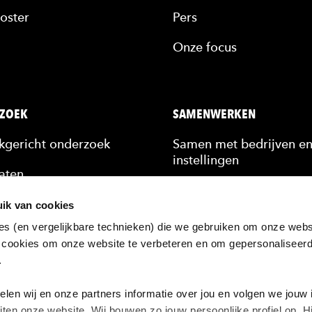
oster
Pers
Onze focus
ZOEK
SAMENWERKEN
jkgericht onderzoek
Samen met bedrijven e
instellingen
aten
Stagiairs & afstudeerde
n
ik van cookies
Scholing van medewerk
es (en vergelijkbare technieken) die we gebruiken om onze websi
kennis
 cookies om onze website te verbeteren en om gepersonaliseer
Hulp bij een vraagstuk
n.
ten
zoek bij de HAN
en wij en onze partners informatie over jou en volgen we jouw 
iten onze website. Wij bouwen zo jouw persoonlijke profiel op.